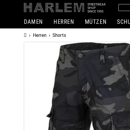
STREETWEAR
SHOP
SINCE 1995
DAMEN
HERREN
MÜTZEN
SCH
Startseite
›
Herren
›
Shorts