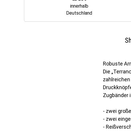
innerhalb
Deutschland
Sh
Robuste Arm
Die „Terran
zahlreichen
Druckknöpfe
Zugbänder in
- zwei groß
- zwei ein
- Reißversc