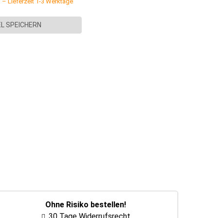
. – Lieferzeit 1-3 Werktage
L SPEICHERN
Ohne Risiko bestellen!
30 Tage Widerrufsrecht