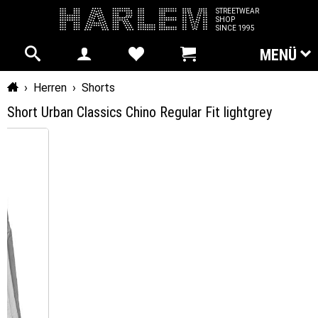
STREETWEAR
SHOP
SINCE 1995
MENÜ
Startseite
›
Herren
›
Shorts
Short Urban Classics Chino Regular Fit lightgrey