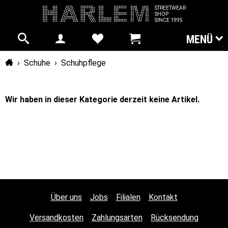
STREETWEAR
SHOP
SINCE 1995
MENÜ
Startseite
›
Schuhe
›
Schuhpflege
Wir haben in dieser Kategorie derzeit keine Artikel.
Über uns
Jobs
Filialen
Kontakt
Versandkosten
Zahlungsarten
Rücksendung