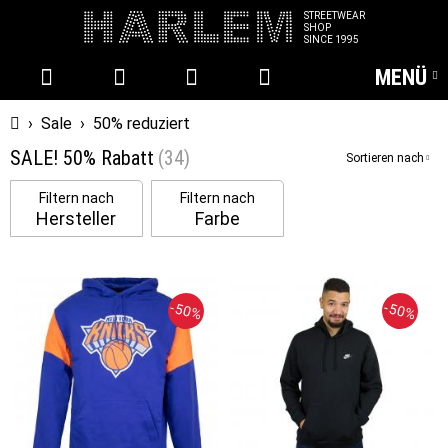
STREETWEAR
SHOP
SINCE 1995
MENÜ
Startseite
›
Sale
›
50% reduziert
SALE! 50% Rabatt
(34)
Sortieren nach
Filtern nach
Filtern nach
Hersteller
Farbe
-50%
-50%