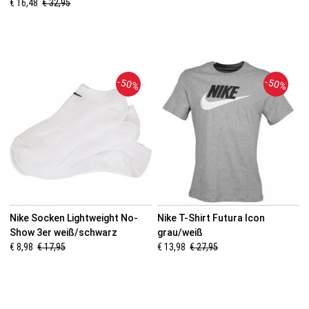
€ 16,48
€ 32,95
-50%
-50%
Nike Socken Lightweight No-
Nike T-Shirt Futura Icon
Show 3er weiß/schwarz
grau/weiß
€ 8,98
€ 17,95
€ 13,98
€ 27,95