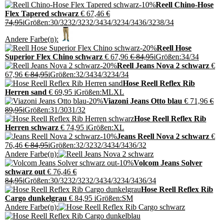
-10%
Reell Chino-Hose
Flex Tapered schwarz
€ 67,46
€
74,95
i
Größen:
30/32
32/32
32/34
34/32
34/34
36/32
38/34
Andere Farbe(n):
-20%
Reell Hose
Superior Flex Chino schwarz
€ 67,96
€ 84,95
i
Größen:
34/34
-20%
Reell Jeans Nova 2 schwarz
€
67,96
€ 84,95
i
Größen:
32/34
34/32
34/34
Hose Reell Reflex Rib
Herren sand
€ 69,95
i
Größen:
M
L
XL
-20%
Viazoni Jeans Otto blau
€ 71,96
€
89,95
i
Größen:
31/30
31/32
Hose Reell Reflex Rib
Herren schwarz
€ 74,95
i
Größen:
XL
-10%
Jeans Reell Nova 2 schwarz
€
76,46
€ 84,95
i
Größen:
32/32
32/34
34/34
36/32
Andere Farbe(n):
-10%
Volcom Jeans Solver
schwarz out
€ 76,46
€
84,95
i
Größen:
30/32
32/32
32/34
34/32
34/34
36/34
Hose Reell Reflex Rib
Cargo dunkelgrau
€ 84,95
i
Größen:
S
M
Andere Farbe(n):