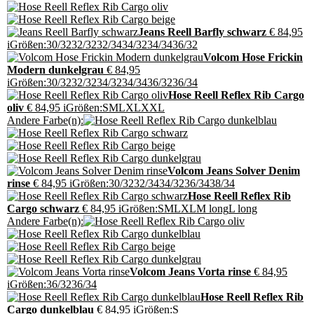
Jeans Reell Barfly schwarz
€ 84,95
i
Größen:
30/32
32/32
32/34
34/32
34/34
36/32
Volcom Hose Frickin
Modern dunkelgrau
€ 84,95
i
Größen:
30/32
32/32
34/32
34/34
36/32
36/34
Hose Reell Reflex Rib Cargo
oliv
€ 84,95
i
Größen:
S
M
L
XL
XXL
Andere Farbe(n):
Volcom Jeans Solver Denim
rinse
€ 84,95
i
Größen:
30/32
32/34
34/32
36/34
38/34
Hose Reell Reflex Rib
Cargo schwarz
€ 84,95
i
Größen:
S
M
L
XL
M long
L long
Andere Farbe(n):
Volcom Jeans Vorta rinse
€ 84,95
i
Größen:
36/32
36/34
Hose Reell Reflex Rib
Cargo dunkelblau
€ 84,95
i
Größen:
S