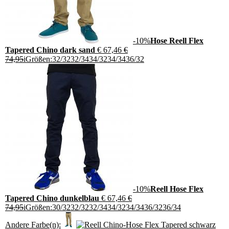
-10%
Hose Reell Flex
Tapered Chino dark sand
€ 67,46
€
74,95
i
Größen:
32/32
32/34
34/32
34/34
36/32
-10%
Reell Hose Flex
Tapered Chino dunkelblau
€ 67,46
€
74,95
i
Größen:
30/32
32/32
32/34
34/32
34/34
36/32
36/34
Andere Farbe(n):