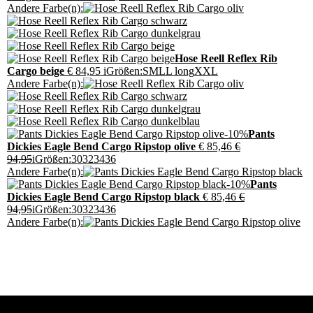
Andere Farbe(n):
Hose Reell Reflex Rib
Cargo beige
€ 84,95
i
Größen:
S
M
L
L long
XXL
Andere Farbe(n):
-10%
Pants
Dickies Eagle Bend Cargo Ripstop olive
€ 85,46
€
94,95
i
Größen:
30
32
34
36
Andere Farbe(n):
-10%
Pants
Dickies Eagle Bend Cargo Ripstop black
€ 85,46
€
94,95
i
Größen:
30
32
34
36
Andere Farbe(n):