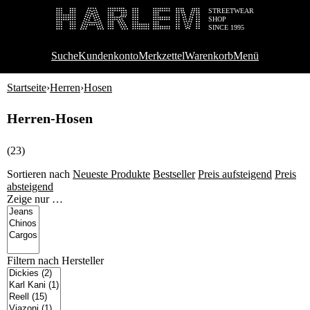
STREETWEAR
SHOP
SINCE 1995
Suche
Kundenkonto
Merkzettel
Warenkorb
Menü
Startseite
›
Herren
›
Hosen
Herren-Hosen
(23)
Sortieren nach
Neueste Produkte
Bestseller
Preis aufsteigend
Preis
absteigend
Zeige nur
…
Filtern nach
Hersteller