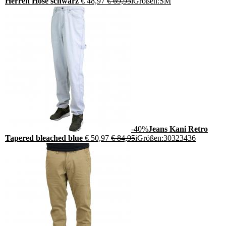
Herren Hose schwarz
€ 48,97
€ 69,95
i
Größen:
S
M
-40%
Jeans Kani Retro
Tapered bleached blue
€ 50,97
€ 84,95
i
Größen:
30
32
34
36