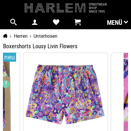
STREETWEAR
SHOP
SINCE 1995
MENÜ
Startseite
›
Herren
›
Unterhosen
Boxershorts Lousy Livin Flowers