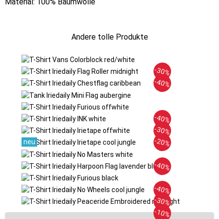
Material: 100% Baumwolle
Andere tolle Produkte
-30%
-40%
-40%
-30%
-20%
-40%
-40%
-30%
-10%