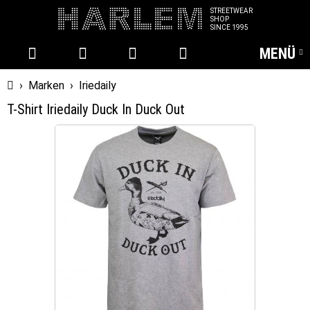
STREETWEAR
SHOP
SINCE 1995
MENÜ
Startseite
›
Marken
›
Iriedaily
T-Shirt Iriedaily Duck In Duck Out