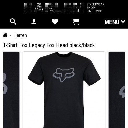
STREETWEAR
SHOP
SINCE 1995
MENÜ
Startseite
›
Herren
T-Shirt Fox Legacy Fox Head black/black