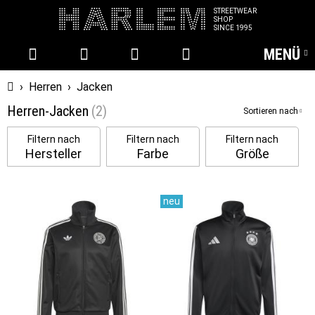
STREETWEAR
SHOP
SINCE 1995
MENÜ
Startseite
›
Herren
›
Jacken
Herren-Jacken
(2)
Sortieren nach
Filtern nach
Filtern nach
Filtern nach
Hersteller
Farbe
Größe