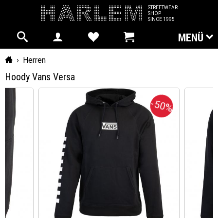
STREETWEAR
SHOP
SINCE 1995
MENÜ
Startseite
›
Herren
Hoody Vans Versa
-50%