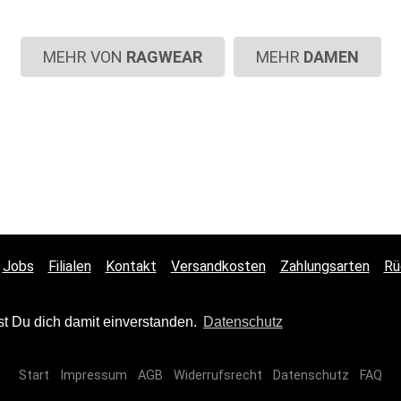
MEHR VON
RAGWEAR
MEHR
DAMEN
Jobs
Filialen
Kontakt
Versandkosten
Zahlungsarten
Rü
st Du dich damit einverstanden.
Datenschutz
Start
Impressum
AGB
Widerrufsrecht
Datenschutz
FAQ