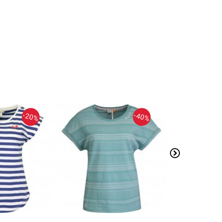
-20%
-40%