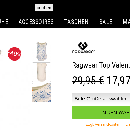
UHE
ACCESSOIRES
TASCHEN
SALE
M
-40%
Ragwear Top Valenc
29,95 €
17,9
zzgl. Versandkosten – Lie