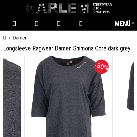
STREETWEAR
SHOP
SINCE 1995
MENÜ
Startseite
›
Damen
Longsleeve Ragwear Damen Shimona Core dark grey
-30%