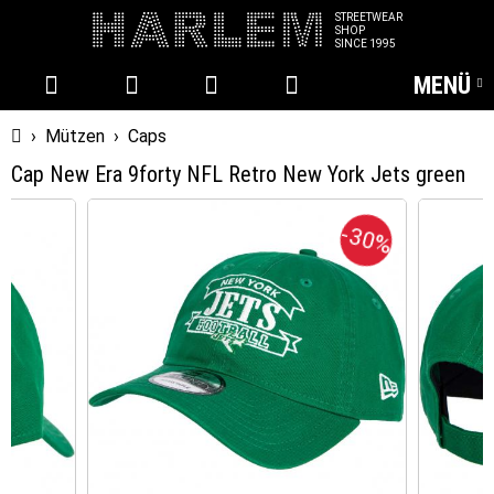
STREETWEAR
SHOP
SINCE 1995
MENÜ
Startseite
›
Mützen
›
Caps
Cap New Era 9forty NFL Retro New York Jets green
-30%